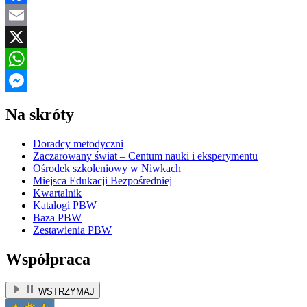
Facebook
Email
X
WhatsApp
Messenger
Na skróty
Doradcy metodyczni
Zaczarowany świat – Centum nauki i eksperymentu
Ośrodek szkoleniowy w Niwkach
Miejsca Edukacji Bezpośredniej
Kwartalnik
Katalogi PBW
Baza PBW
Zestawienia PBW
Współpraca
WSTRZYMAJ