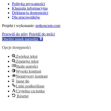
Polityka prywatności
Klauzula informacyjna
Deklaracja dostępności
Dla pracowników
Projekt i wykonanie:
netkoncept.com
Przewiń do góry
Przejdź do treści
Otwórz pasek narzędzi
Opcje dostępności
Zwiększ tekst
Zmniejsz tekst
Skala szarości
Wysoki kontrast
Negatywny kontrast
Jasne tło
Linki podkreślone
Czytelna czcionka
Resetuj