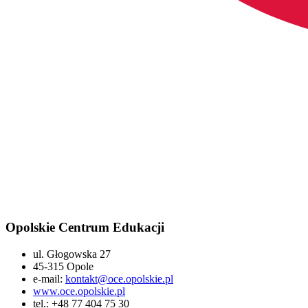
Opolskie Centrum Edukacji
ul. Głogowska 27
45-315 Opole
e-mail:
kontakt@oce.opolskie.pl
www.oce.opolskie.pl
tel.: +48 77 404 75 30